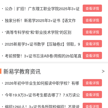
询！
公办｜扩招！广东理工职业学院2025年3+证
查看详情
•
书招生计划
独家分析！新易学2025年3+证书【语文作
查看详情
•
文】预测！看完作文不得50分+？
“高等专科学校”和“职业技术学院”的区别
查看详情
•
2025新易学3+证书数学【压轴卷2】领取，9
查看详情
•
号晚上19：30开讲！
考前预警！3+证书忘涂AB卷/用假的2b铅笔直
查看详情
•
接0分？
新易学教育资讯
2026年初中毕业生如何报读中职学校？有哪
查看详情
•
些入读方式？
今年19.9万3+证书考生都去哪了？7.9万读公
查看详情
•
办，4.4万读民办，超7万人陪跑成“炮灰”！！
缩招1260人！3+证书多所院校缩招！不是说
查看详情
•