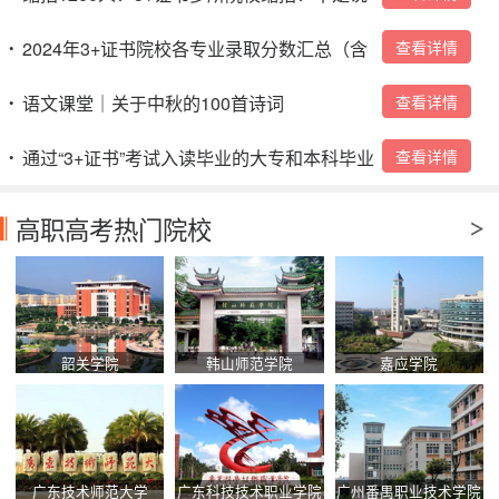
好扩招吗？
2024年3+证书院校各专业录取分数汇总（含
查看详情
•
本科）→
语文课堂｜关于中秋的100首诗词
查看详情
•
通过“3+证书”考试入读毕业的大专和本科毕业
查看详情
•
证是怎么样的？
高职高考热门院校
韶关学院
韩山师范学院
嘉应学院
广东技术师范大学
广东科技技术职业学院
广州番禺职业技术学院