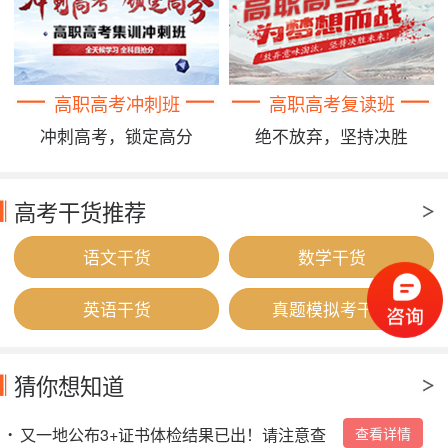
高职高考冲刺班
高职高考复读班
冲刺高考，锁定高分
绝不放弃，坚持决胜
高考干货推荐
语文干货
数学干货
英语干货
真题模拟考干货
猜你想知道
又一地公布3+证书体检结果已出！请注意查
查看详情
•