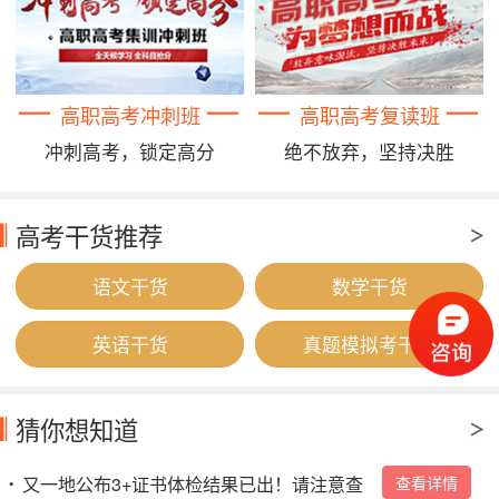
高职高考冲刺班
高职高考复读班
冲刺高考，锁定高分
绝不放弃，坚持决胜
高考干货推荐
语文干货
数学干货
英语干货
真题模拟考干货
猜你想知道
又一地公布3+证书体检结果已出！请注意查
查看详情
•