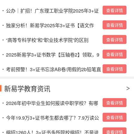
询！
公办｜扩招！广东理工职业学院2025年3+证
查看详情
•
书招生计划
独家分析！新易学2025年3+证书【语文作
查看详情
•
文】预测！看完作文不得50分+？
“高等专科学校”和“职业技术学院”的区别
查看详情
•
2025新易学3+证书数学【压轴卷2】领取，9
查看详情
•
号晚上19：30开讲！
考前预警！3+证书忘涂AB卷/用假的2b铅笔直
查看详情
•
接0分？
新易学教育资讯
2026年初中毕业生如何报读中职学校？有哪
查看详情
•
些入读方式？
今年19.9万3+证书考生都去哪了？7.9万读公
查看详情
•
办，4.4万读民办，超7万人陪跑成“炮灰”！！
缩招1260人！3+证书多所院校缩招！不是说
查看详情
•