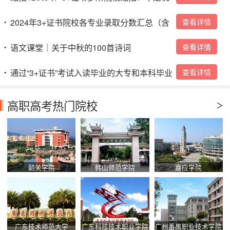
好扩招吗？
2024年3+证书院校各专业录取分数汇总（含
查看详情
•
本科）→
语文课堂｜关于中秋的100首诗词
查看详情
•
通过“3+证书”考试入读毕业的大专和本科毕业
查看详情
•
证是怎么样的？
高职高考热门院校
韶关学院
韩山师范学院
嘉应学院
广东技术师范大学
广东科技技术职业学院
广州番禺职业技术学院