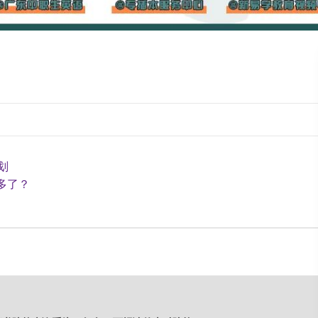
划
多了？