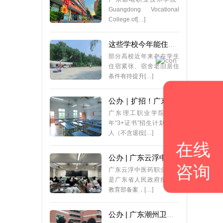
Guangdong Vocational
College of[…]
这些学校今年能住上全新宿舍！多校正在筹建中！有你学校吗？
部分高校近年来存在学生
住宿紧张、宿舍老旧居住
条件有待提升[…]
公办｜扩招！广东理工职业学院2025年3+证书招生计划
广东理工职业学院2025
年“3+证书”招生计划1136
人（不含退役[…]
在线
公办 | 广东云浮中医药职业学院，24年3+证书最低录取211分
咨询
广东云浮中医药职业学院
是广东省人民政府批准、
教育部备案，[…]
公办 | 广东潮州卫生健康职业学院，24年3+证书最低录取234分