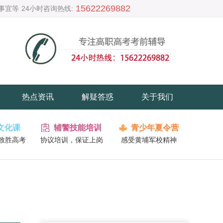
15622269882
事宜等
24小时咨询热线:
热点资讯
解疑答惑
关于我们
文化课
辅警技能培训
青少年夏令营
致胜高考
协议培训，保证上岗
感受黄埔军校精神