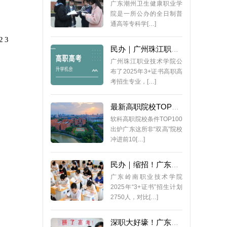
广东潮州卫生健康职业学
院是一所公办的全日制普
通高等专科学[…]
23
民办｜广州珠江职业技术学院2025年3+证书招生专业公布
广州珠江职业技术学院公
布了2025年3+证书高职高
考招生专业，[…]
最新高职院校TOP100排名出炉！番职院全国第1！广东6校上榜！
软科高职院校条件TOP100
出炉广东这所非“双高”院校
冲进前10[…]
民办｜缩招！广东岭南职业技术学院2025年3+证书招生计划
广东岭南职业技术学院
2025年“3+证书”招生计划
2750人，对比[…]
深职大好壕！广东高职院校最有钱大学排名出炉