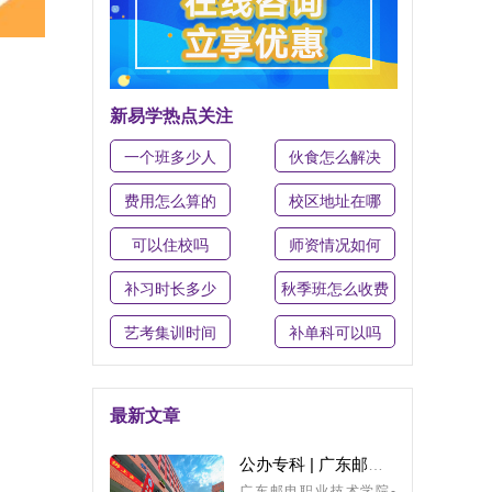
新易学热点关注
一个班多少人
伙食怎么解决
费用怎么算的
校区地址在哪
可以住校吗
师资情况如何
补习时长多少
秋季班怎么收费
艺考集训时间
补单科可以吗
最新文章
公办专科 | 广东邮电职业技术学院，26年3+证书最低录取分266分
广东邮电职业技术学院-