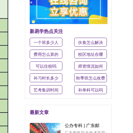
新易学热点关注
一个班多少人
伙食怎么解决
费用怎么算的
校区地址在哪
可以住校吗
师资情况如何
补习时长多少
秋季班怎么收费
艺考集训时间
补单科可以吗
最新文章
公办专科 | 广东邮电职业技术学院，26年3+证书最低录取分266分
广东邮电职业技术学院-