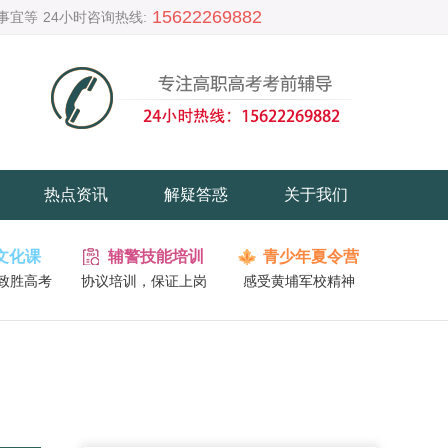
15622269882
事宜等
24小时咨询热线:
热点资讯
解疑答惑
关于我们
文化课
辅警技能培训
青少年夏令营
致胜高考
协议培训，保证上岗
感受黄埔军校精神