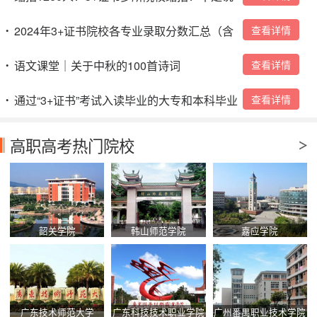
好扩招吗？
2024年3+证书院校各专业录取分数汇总（含
查看详情
•
本科）→
语文课堂｜关于中秋的100首诗词
查看详情
•
通过“3+证书”考试入读毕业的大专和本科毕业
查看详情
•
证是怎么样的？
高职高考热门院校
韶关学院
韩山师范学院
嘉应学院
广东技术师范大学
广东科技技术职业学院
广州番禺职业技术学院