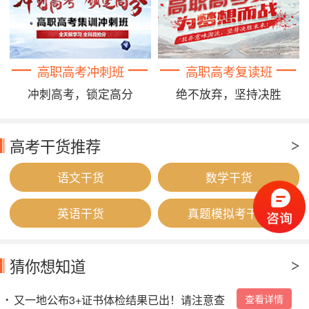
高职高考冲刺班
高职高考复读班
冲刺高考，锁定高分
绝不放弃，坚持决胜
高考干货推荐
语文干货
数学干货
英语干货
真题模拟考干货
猜你想知道
又一地公布3+证书体检结果已出！请注意查
查看详情
•