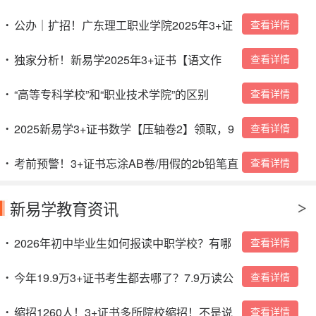
询！
公办｜扩招！广东理工职业学院2025年3+证
查看详情
•
书招生计划
独家分析！新易学2025年3+证书【语文作
查看详情
•
文】预测！看完作文不得50分+？
“高等专科学校”和“职业技术学院”的区别
查看详情
•
2025新易学3+证书数学【压轴卷2】领取，9
查看详情
•
号晚上19：30开讲！
考前预警！3+证书忘涂AB卷/用假的2b铅笔直
查看详情
•
接0分？
新易学教育资讯
2026年初中毕业生如何报读中职学校？有哪
查看详情
•
些入读方式？
今年19.9万3+证书考生都去哪了？7.9万读公
查看详情
•
办，4.4万读民办，超7万人陪跑成“炮灰”！！
缩招1260人！3+证书多所院校缩招！不是说
查看详情
•