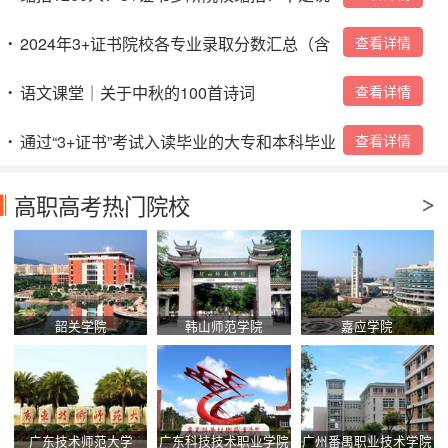
好扩招吗？
2024年3+证书院校各专业录取分数汇总（含
查看详情
•
本科）→
语文课堂｜关于中秋的100首诗词
查看详情
•
通过“3+证书”考试入读毕业的大专和本科毕业
查看详情
•
证是怎么样的？
高职高考热门院校
韶关学院
韩山师范学院
嘉应学院
广东技术师范大学
广东科技技术职业学院
广州番禺职业技术学院