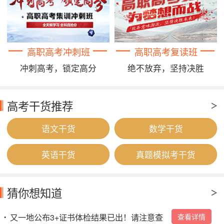
高职高考冲刺班
高职高考复读班
冲刺高考，锁定高分
绝不放弃，坚持决胜
高考干货推荐
语文干货
数学干货
英语干货
真题模拟考干货
猜你想知道
又一地公布3+证书体检结果已出！请注意查
查看详情
•