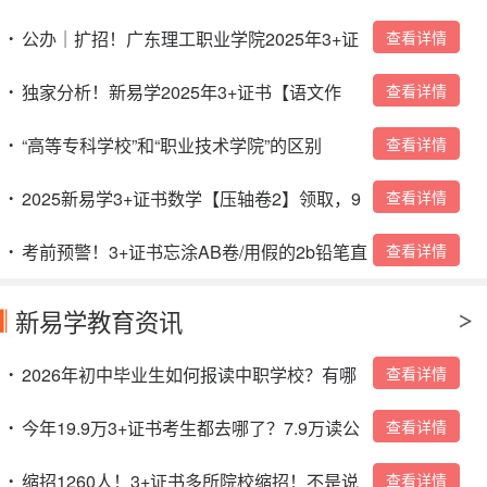
询！
公办｜扩招！广东理工职业学院2025年3+证
查看详情
•
书招生计划
独家分析！新易学2025年3+证书【语文作
查看详情
•
文】预测！看完作文不得50分+？
“高等专科学校”和“职业技术学院”的区别
查看详情
•
2025新易学3+证书数学【压轴卷2】领取，9
查看详情
•
号晚上19：30开讲！
考前预警！3+证书忘涂AB卷/用假的2b铅笔直
查看详情
•
接0分？
新易学教育资讯
2026年初中毕业生如何报读中职学校？有哪
查看详情
•
些入读方式？
今年19.9万3+证书考生都去哪了？7.9万读公
查看详情
•
办，4.4万读民办，超7万人陪跑成“炮灰”！！
缩招1260人！3+证书多所院校缩招！不是说
查看详情
•