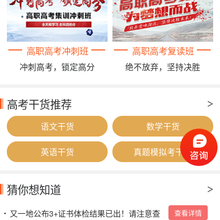
高职高考冲刺班
高职高考复读班
冲刺高考，锁定高分
绝不放弃，坚持决胜
高考干货推荐
语文干货
数学干货
英语干货
真题模拟考干货
猜你想知道
又一地公布3+证书体检结果已出！请注意查
查看详情
•