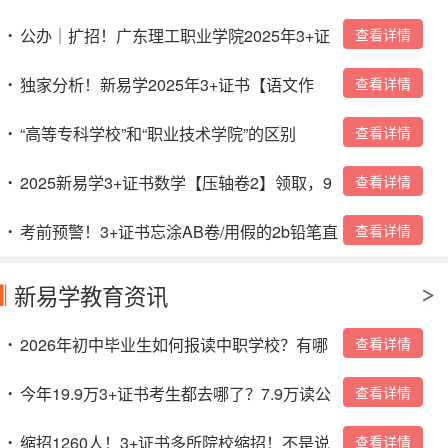
询！
公办｜扩招！广东理工职业学院2025年3+证
查看详情
•
书招生计划
独家分析！新易学2025年3+证书【语文作
查看详情
•
文】预测！看完作文不得50分+？
“高等专科学校”和“职业技术学院”的区别
查看详情
•
2025新易学3+证书数学【压轴卷2】领取，9
查看详情
•
号晚上19：30开讲！
考前预警！3+证书忘涂AB卷/用假的2b铅笔直
查看详情
•
接0分？
新易学教育资讯
2026年初中毕业生如何报读中职学校？有哪
查看详情
•
些入读方式？
今年19.9万3+证书考生都去哪了？7.9万读公
查看详情
•
办，4.4万读民办，超7万人陪跑成“炮灰”！！
缩招1260人！3+证书多所院校缩招！不是说
查看详情
•