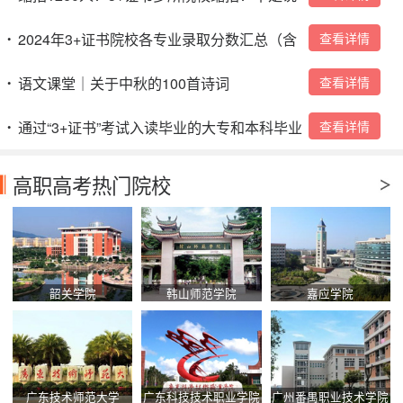
好扩招吗？
2024年3+证书院校各专业录取分数汇总（含
查看详情
•
本科）→
语文课堂｜关于中秋的100首诗词
查看详情
•
通过“3+证书”考试入读毕业的大专和本科毕业
查看详情
•
证是怎么样的？
高职高考热门院校
韶关学院
韩山师范学院
嘉应学院
广东技术师范大学
广东科技技术职业学院
广州番禺职业技术学院