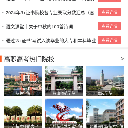
好扩招吗？
2024年3+证书院校各专业录取分数汇总（含
查看详情
•
本科）→
语文课堂｜关于中秋的100首诗词
查看详情
•
通过“3+证书”考试入读毕业的大专和本科毕业
查看详情
•
证是怎么样的？
高职高考热门院校
韶关学院
韩山师范学院
嘉应学院
广东技术师范大学
广东科技技术职业学院
广州番禺职业技术学院