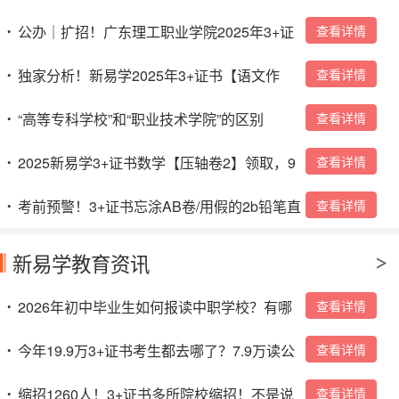
询！
公办｜扩招！广东理工职业学院2025年3+证
查看详情
•
书招生计划
独家分析！新易学2025年3+证书【语文作
查看详情
•
文】预测！看完作文不得50分+？
“高等专科学校”和“职业技术学院”的区别
查看详情
•
2025新易学3+证书数学【压轴卷2】领取，9
查看详情
•
号晚上19：30开讲！
考前预警！3+证书忘涂AB卷/用假的2b铅笔直
查看详情
•
接0分？
新易学教育资讯
2026年初中毕业生如何报读中职学校？有哪
查看详情
•
些入读方式？
今年19.9万3+证书考生都去哪了？7.9万读公
查看详情
•
办，4.4万读民办，超7万人陪跑成“炮灰”！！
缩招1260人！3+证书多所院校缩招！不是说
查看详情
•