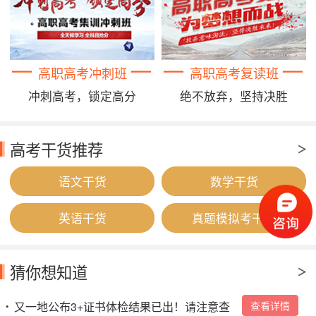
高职高考冲刺班
高职高考复读班
冲刺高考，锁定高分
绝不放弃，坚持决胜
高考干货推荐
语文干货
数学干货
英语干货
真题模拟考干货
猜你想知道
又一地公布3+证书体检结果已出！请注意查
查看详情
•